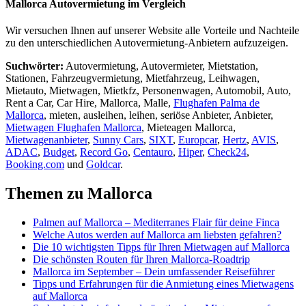
Mallorca Autovermietung im Vergleich
Wir versuchen Ihnen auf unserer Website alle Vorteile und Nachteile
zu den unterschiedlichen Autovermietung-Anbietern aufzuzeigen.
Suchwörter:
Autovermietung, Autovermieter, Mietstation,
Stationen, Fahrzeugvermietung, Mietfahrzeug, Leihwagen,
Mietauto, Mietwagen, Mietkfz, Personenwagen, Automobil, Auto,
Rent a Car, Car Hire, Mallorca, Malle,
Flughafen Palma de
Mallorca
, mieten, ausleihen, leihen, seriöse Anbieter, Anbieter,
Mietwagen Flughafen Mallorca
, Mieteagen Mallorca,
Mietwagenanbieter
,
Sunny Cars
,
SIXT
,
Europcar
,
Hertz
,
AVIS
,
ADAC
,
Budget
,
Record Go
,
Centauro
,
Hiper
,
Check24
,
Booking.com
und
Goldcar
.
Themen zu Mallorca
Palmen auf Mallorca – Mediterranes Flair für deine Finca
Welche Autos werden auf Mallorca am liebsten gefahren?
Die 10 wichtigsten Tipps für Ihren Mietwagen auf Mallorca
Die schönsten Routen für Ihren Mallorca-Roadtrip
Mallorca im September – Dein umfassender Reiseführer
Tipps und Erfahrungen für die Anmietung eines Mietwagens
auf Mallorca